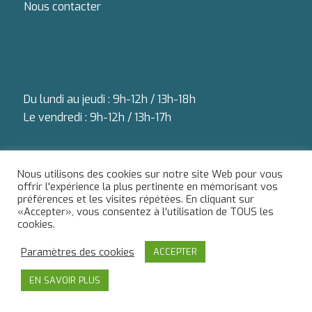
Nous contacter
Du lundi au jeudi : 9h-12h / 13h-18h
Le vendredi : 9h-12h / 13h-17h
Nous utilisons des cookies sur notre site Web pour vous
offrir l'expérience la plus pertinente en mémorisant vos
SESAM Bretagne
|
Mentions légales
| Réalisé par l'
Association Défis
préférences et les visites répétées. En cliquant sur
«Accepter», vous consentez à l'utilisation de TOUS les
cookies.
Paramètres des cookies
ACCEPTER
EN SAVOIR PLUS