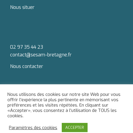
Nous situer
02 97 35 44 23
contact@sesam-bretagne.fr
Nous contacter
Nous utilisons des cookies sur notre site Web pour vous
offrir l'expérience la plus pertinente en mémorisant vos
préférences et les visites répétées. En cliquant sur
Du lundi au jeudi : 9h-12h / 13h-18h
«Accepter», vous consentez à l'utilisation de TOUS les
Le vendredi : 9h-12h / 13h-17h
cookies.
Paramètres des cookies
ACCEPTER