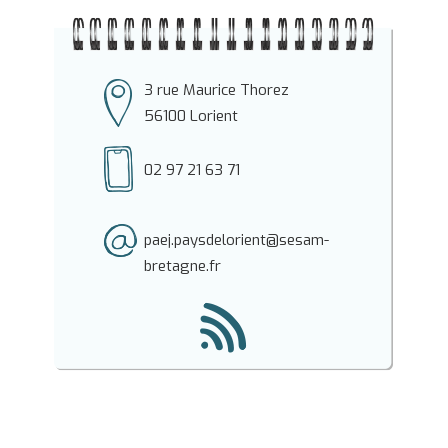
3 rue Maurice Thorez
56100 Lorient
02 97 21 63 71
paej.paysdelorient@sesam-
bretagne.fr