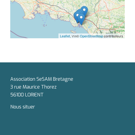
Leaflet
, \r\n©
OpenStreetMap
contributeurs
Association SeSAM Bretagne
3 rue Maurice Thorez
56100 LORIENT
Nous situer