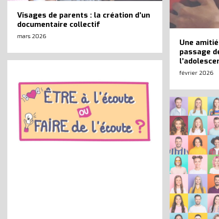
Visages de parents : la création d’un
documentaire collectif
mars 2026
Une amitié
passage de
l’adolesce
février 2026