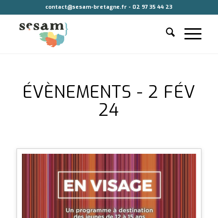
contact@sesam-bretagne.fr - 02 97 35 44 23
ÉVÈNEMENTS - 2 FÉV
24