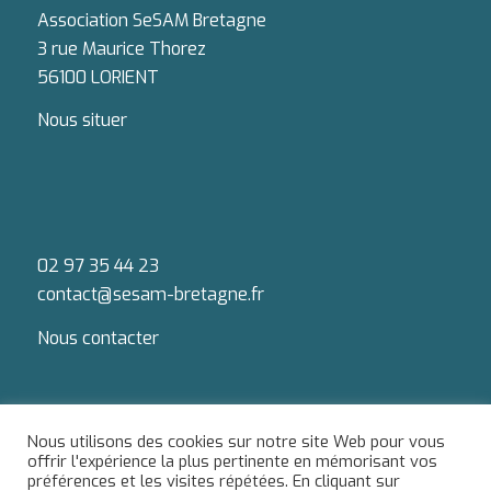
Association SeSAM Bretagne
3 rue Maurice Thorez
56100 LORIENT
Nous situer
02 97 35 44 23
contact@sesam-bretagne.fr
Nous contacter
Nous utilisons des cookies sur notre site Web pour vous
offrir l'expérience la plus pertinente en mémorisant vos
préférences et les visites répétées. En cliquant sur
Du lundi au jeudi : 9h-12h / 13h-18h