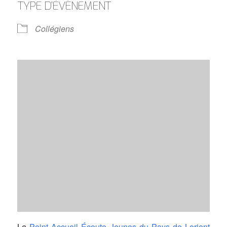
TYPE D’ÉVÈNEMENT
Collégiens
Le
Point Accueil Écoute Jeunes du Pays de Lorient