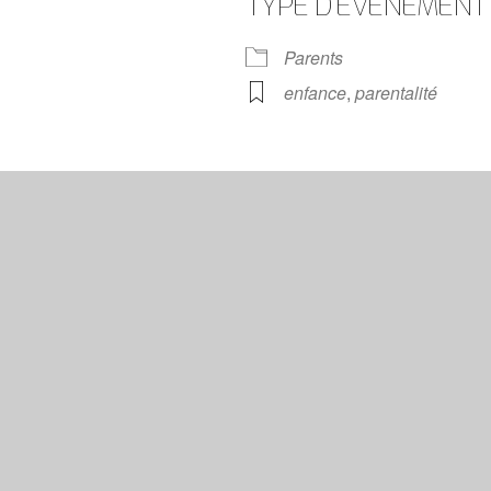
TYPE D’ÉVÈNEMENT
S
Calendrier Google
iCalenda
Parents
enfance
,
parentalité