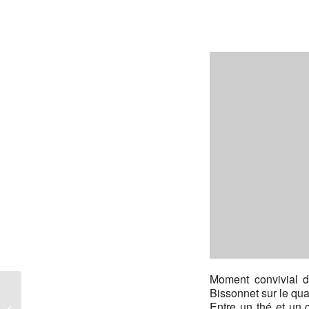
Moment convivial d
Bissonnet sur le qua
Entre un thé et un 
Stand convivialité