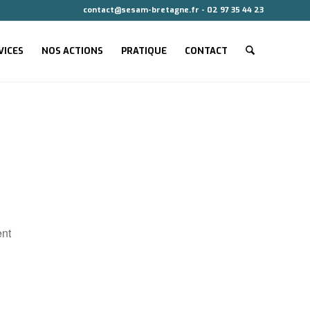
contact@sesam-bretagne.fr - 02 97 35 44 23
VICES
NOS ACTIONS
PRATIQUE
CONTACT
ent
r
Office 365
Ou