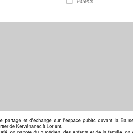
Parents
e partage et d’échange sur l’espace public devant la Balise
rtier de Kervénanec à Lorient.
café, on papote du quotidien, des enfants et de la famille, o