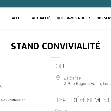
ACCUEIL
ACTUALITÉ
QUI SOMMES NOUS ?
NOS SER
STAND CONVIVIALITÉ
OÙ
23
La Balise
2 Rue Eugène Varlin, Lori
30
TYPE D’ÉVÈNEMENT
 CALENDRIER
S
Calendrier Google
iCalenda