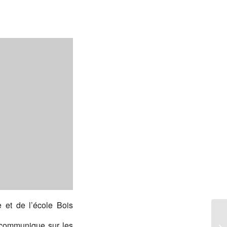
 et de l’école Bois
n communique sur les
St