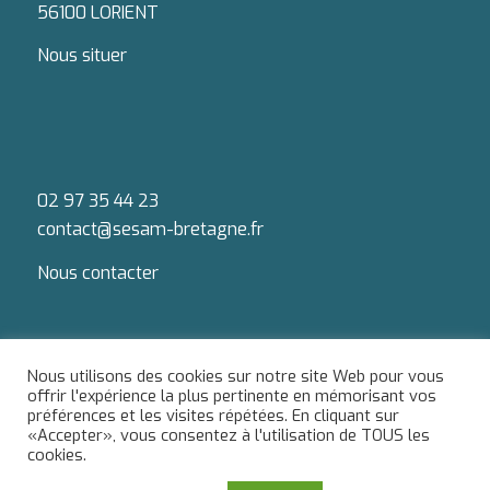
56100 LORIENT
Nous situer
02 97 35 44 23
contact@sesam-bretagne.fr
Nous contacter
Nous utilisons des cookies sur notre site Web pour vous
offrir l'expérience la plus pertinente en mémorisant vos
préférences et les visites répétées. En cliquant sur
Du lundi au jeudi : 9h-12h / 13h-18h
«Accepter», vous consentez à l'utilisation de TOUS les
Le vendredi : 9h-12h / 13h-17h
cookies.