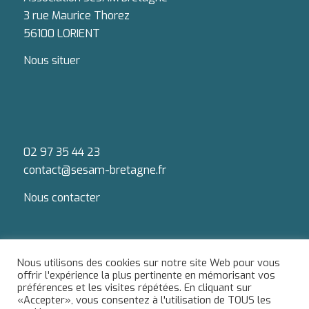
3 rue Maurice Thorez
56100 LORIENT
Nous situer
02 97 35 44 23
contact@sesam-bretagne.fr
Nous contacter
Nous utilisons des cookies sur notre site Web pour vous
offrir l'expérience la plus pertinente en mémorisant vos
préférences et les visites répétées. En cliquant sur
Du lundi au jeudi : 9h-12h / 13h-18h
«Accepter», vous consentez à l'utilisation de TOUS les
Le vendredi : 9h-12h / 13h-17h