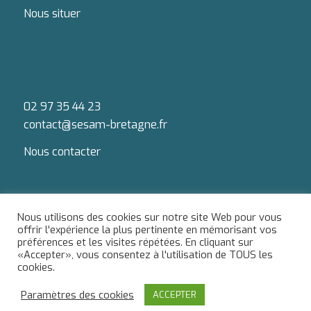
Nous situer
02 97 35 44 23
contact@sesam-bretagne.fr
Nous contacter
Nous utilisons des cookies sur notre site Web pour vous
offrir l'expérience la plus pertinente en mémorisant vos
préférences et les visites répétées. En cliquant sur
Du lundi au jeudi : 9h-12h / 13h-18h
«Accepter», vous consentez à l'utilisation de TOUS les
Le vendredi : 9h-12h / 13h-17h
cookies.
Paramètres des cookies
ACCEPTER