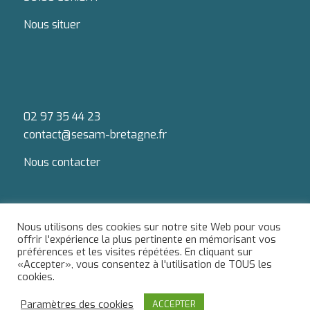
Nous situer
02 97 35 44 23
contact@sesam-bretagne.fr
Nous contacter
Nous utilisons des cookies sur notre site Web pour vous
offrir l'expérience la plus pertinente en mémorisant vos
préférences et les visites répétées. En cliquant sur
Du lundi au jeudi : 9h-12h / 13h-18h
«Accepter», vous consentez à l'utilisation de TOUS les
Le vendredi : 9h-12h / 13h-17h
cookies.
Paramètres des cookies
ACCEPTER