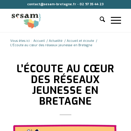
contact@sesam-bretagne.fr - 02 97 35 44 23
Vous êtes ici :
Accueil
/
Actualité
/
Accueil et écoute
/
L’Écoute au cœur des réseaux jeunesse en Bretagne
L’ÉCOUTE AU CŒUR
DES RÉSEAUX
JEUNESSE EN
BRETAGNE