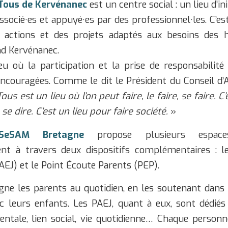
Tous de Kervénanec
est un centre social : un lieu d’in
ssocié·es et appuyé·es par des professionnel·les. C’e
 actions et des projets adaptés aux besoins des h
nd Kervénanec.
ieu où la participation et la prise de responsabilité
ncouragées. Comme le dit le Président du Conseil d’A
s est un lieu où l’on peut faire, le faire, se faire. C’
, se dire. C’est un lieu pour faire société.
»
n SeSAM Bretagne
propose plusieurs espac
t à travers deux dispositifs complémentaires : le
EJ) et le Point Écoute Parents (PEP).
e les parents au quotidien, en les soutenant dans 
ec leurs enfants. Les PAEJ, quant à eux, sont dédiés
entale, lien social, vie quotidienne… Chaque person