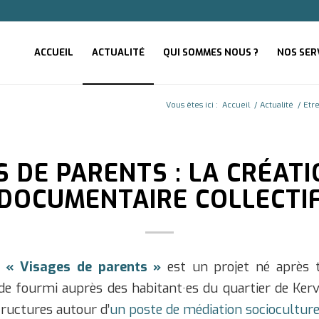
ACCUEIL
ACTUALITÉ
QUI SOMMES NOUS ?
NOS SER
Vous êtes ici :
Accueil
/
Actualité
/
Etr
S DE PARENTS : LA CRÉATI
DOCUMENTAIRE COLLECTI
e
« Visages de parents »
est un projet né après t
 de fourmi auprès des habitant·es du quartier de Ker
tructures autour d’
un poste de médiation socioculturel