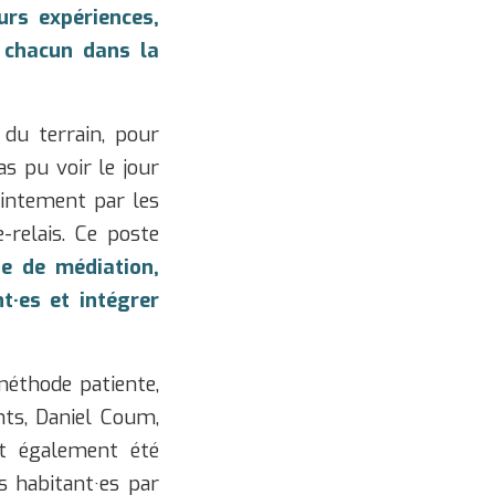
urs expériences,
 chacun dans la
 du terrain, pour
as pu voir le jour
ointement par les
-relais. Ce poste
ue de médiation,
nt·es et intégrer
méthode patiente,
nts, Daniel Coum,
nt également été
s habitant·es par