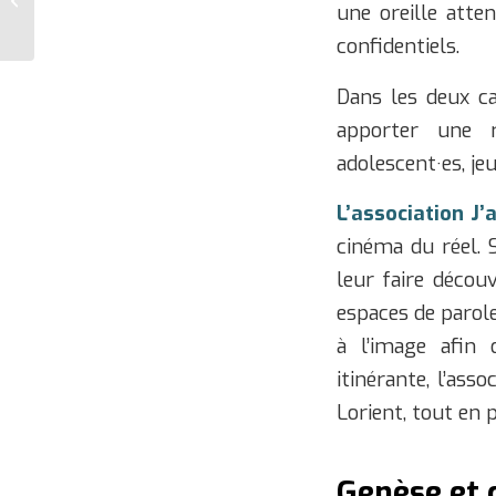
une oreille atten
quoi parle-t-on ?
confidentiels.
Dans les deux ca
apporter une r
adolescent·es, je
L’association
J’
cinéma du réel. 
leur faire décou
espaces de parole
à l’image afin 
itinérante, l’ass
Lorient, tout en p
Genèse et