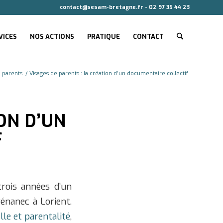
contact@sesam-bretagne.fr - 02 97 35 44 23
VICES
NOS ACTIONS
PRATIQUE
CONTACT
e parents
/
Visages de parents : la création d’un documentaire collectif
ON D’UN
F
rois années d’un
vénanec à Lorient.
le et parentalité
,