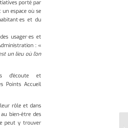
itiatives porté par
st un espace où se
abitant·es et du
 des usager·es et
dministration : «
est un lieu où l’on
es d’écoute et
s Points Accueil
leur rôle et dans
 au bien-être des
ne peut y trouver