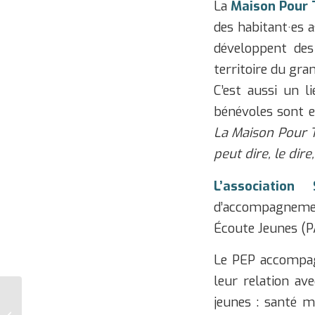
La
Maison Pour 
des habitant·es a
développent des
territoire du gra
C’est aussi un l
bénévoles sont e
La Maison Pour Tou
peut dire, le dire
L’associatio
d’accompagnemen
Écoute Jeunes (PA
Le PEP accompagn
leur relation av
jeunes : santé m
Santé mentale : de