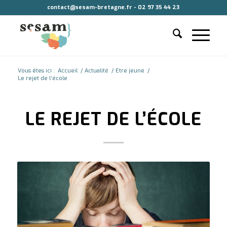
contact@sesam-bretagne.fr - 02 97 35 44 23
Vous êtes ici :
Accueil
/
Actualité
/
Etre jeune
/
Le rejet de l’école
LE REJET DE L’ÉCOLE