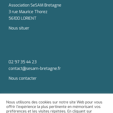
Association SeSAM Bretagne
3 rue Maurice Thorez
56100 LORIENT
Nous situer
02 97 35 44 23
contact@sesam-bretagne.fr
Nous contacter
Nous utilisons des cookies sur notre site Web pour vous
offrir l'expérience la plus pertinente en mémorisant vos
préférences et les visites répétées. En cliquant sur
Du lundi au jeudi : 9h-12h / 13h-18h